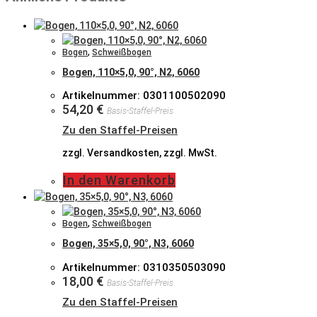
Bogen
,
Schweißbogen
Bogen, 110×5,0, 90°, N2, 6060
Artikelnummer: 0301100502090
54,20
€
Basis-Staffel-Preis
Zu den Staffel-Preisen
zzgl. Versandkosten, zzgl. MwSt.
In den Warenkorb
Bogen
,
Schweißbogen
Bogen, 35×5,0, 90°, N3, 6060
Artikelnummer: 0310350503090
18,00
€
Basis-Staffel-Preis
Zu den Staffel-Preisen