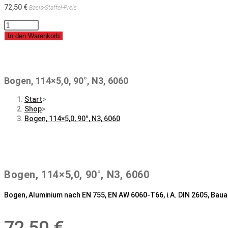
72,50
€
Basis-Staffel-Preis
Bogen,
114x5,0,
In den Warenkorb
90°,
N3,
6060
Menge
Bogen, 114×5,0, 90°, N3, 6060
Start
>
Shop
>
Bogen, 114×5,0, 90°, N3, 6060
Bogen, 114×5,0, 90°, N3, 6060
Bogen, Aluminium nach EN 755, EN AW 6060-T66, i.A. DIN 2605, Bauar