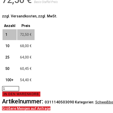
72,50
€
Basis-Staffel-Preis
zzgl. Versandkosten, zzgl. MwSt.
Anzahl
Preis
1
72,50
€
10
68,00
€
25
64,00
€
50
60,45
€
100+
54,40
€
Bogen,
114x5,0,
IN DEN WARENKORB
90°,
Artikelnummer:
0311140503090
Kategorien:
Schweißb
N3,
Größere Mengen auf Anfrage
6060