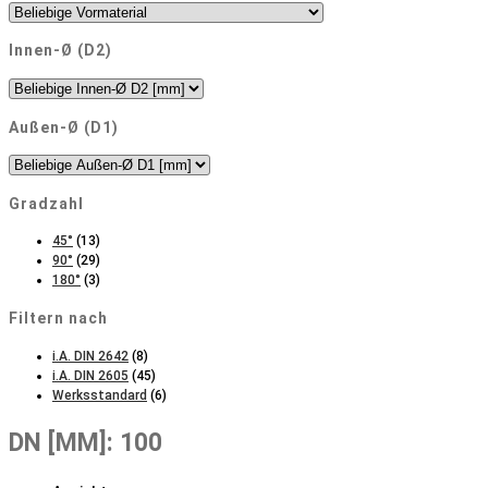
Innen-Ø (D2)
Außen-Ø (D1)
Gradzahl
45°
(13)
90°
(29)
180°
(3)
Filtern nach
i.A. DIN 2642
(8)
i.A. DIN 2605
(45)
Werksstandard
(6)
DN [MM]: 100