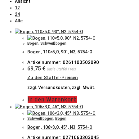
Ansicht:
12
24
Alle
Bogen
,
Schweißbogen
Bogen, 110×5,0, 90°, N2, 5754-O
Artikelnummer: 0261100502090
69,75
€
Basis-Staffel-Preis
Zu den Staffel-Preisen
zzgl. Versandkosten, zzgl. MwSt.
In den Warenkorb
Schweißbogen
,
Bogen
Bogen, 106×3,0, 45°, N3, 5754-O
Artikelnummer: 0271060303045