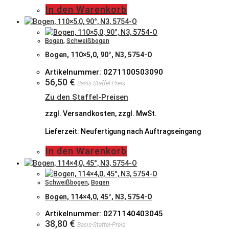
In den Warenkorb
Bogen
,
Schweißbogen
Bogen, 110×5,0, 90°, N3, 5754-O
Artikelnummer: 0271100503090
56,50
€
Basis-Staffel-Preis
Zu den Staffel-Preisen
zzgl. Versandkosten, zzgl. MwSt.
Lieferzeit:
Neufertigung nach Auftragseingang
In den Warenkorb
Schweißbogen
,
Bogen
Bogen, 114×4,0, 45°, N3, 5754-O
Artikelnummer: 0271140403045
38,80
€
Basis-Staffel-Preis