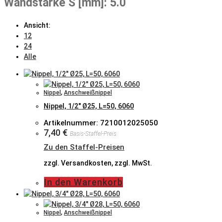
Wandstärke S [mm]: 5.0
Ansicht:
12
24
Alle
Nippel
,
Anschweißnippel
Nippel, 1/2″ Ø25, L=50, 6060
Artikelnummer: 7210012025050
7,40
€
Basis-Staffel-Preis
Zu den Staffel-Preisen
zzgl. Versandkosten, zzgl. MwSt.
In den Warenkorb
Nippel
,
Anschweißnippel