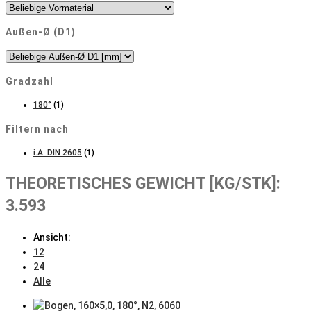
Außen-Ø (D1)
Gradzahl
180°
(1)
Filtern nach
i.A. DIN 2605
(1)
THEORETISCHES GEWICHT [KG/STK]:
3.593
Ansicht:
12
24
Alle