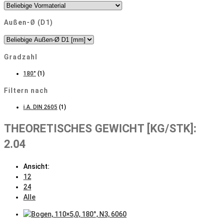
Außen-Ø (D1)
Gradzahl
180°
(1)
Filtern nach
i.A. DIN 2605
(1)
THEORETISCHES GEWICHT [KG/STK]:
2.04
Ansicht:
12
24
Alle