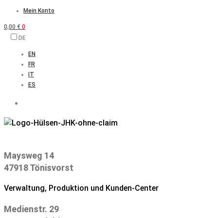
Zum
Mein Konto
Inhalt
0,00
€
0
springen
DE
EN
FR
IT
ES
Maysweg 14
47918 Tönisvorst
Verwaltung, Produktion und Kunden-Center
Medienstr. 29