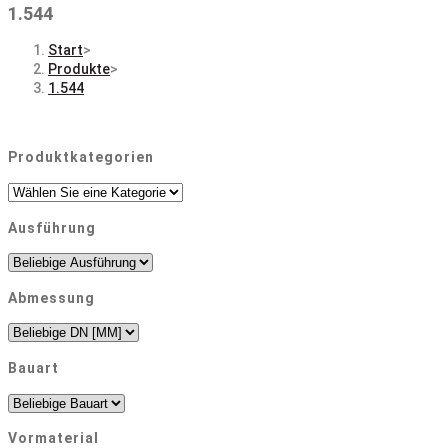
1.544
Start
>
Produkte
>
1.544
Produktkategorien
Ausführung
Abmessung
Bauart
Vormaterial