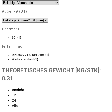
Außen-Ø (D1)
Gradzahl
90°
(1)
Filtern nach
DIN 2607 / i.A. DIN 2605
(1)
Werksstandard
(1)
THEORETISCHES GEWICHT [KG/STK]:
0.31
Ansicht:
12
24
Alle