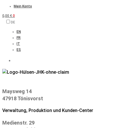
Zum
Mein Konto
Inhalt
0,00
€
0
springen
DE
EN
FR
IT
ES
Maysweg 14
47918 Tönisvorst
Verwaltung, Produktion und Kunden-Center
Medienstr. 29