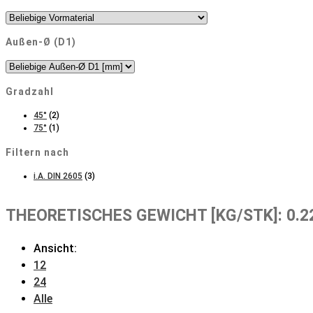
Außen-Ø (D1)
Gradzahl
45°
(2)
75°
(1)
Filtern nach
i.A. DIN 2605
(3)
THEORETISCHES GEWICHT [KG/STK]: 0.2
Ansicht:
12
24
Alle