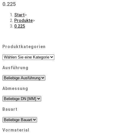
0.225
Start
>
Produkte
>
0.225
Produktkategorien
Ausführung
Abmessung
Bauart
Vormaterial