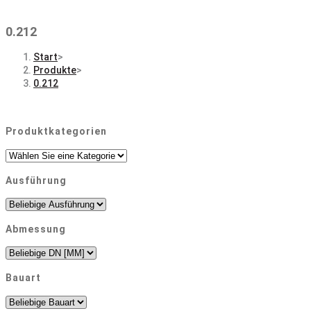
0.212
Start
>
Produkte
>
0.212
Produktkategorien
Ausführung
Abmessung
Bauart