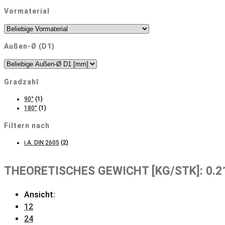
Vormaterial
Außen-Ø (D1)
Gradzahl
90°
(1)
180°
(1)
Filtern nach
i.A. DIN 2605
(2)
THEORETISCHES GEWICHT [KG/STK]: 0.2
Ansicht:
12
24