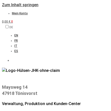
Zum Inhalt springen
Mein Konto
0,00
€
0
DE
EN
FR
IT
ES
Maysweg 14
47918 Tönisvorst
Verwaltung, Produktion und Kunden-Center