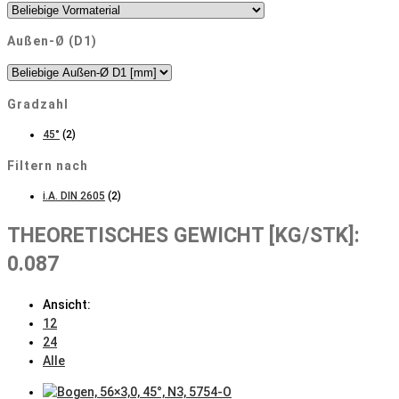
Außen-Ø (D1)
Gradzahl
45°
(2)
Filtern nach
i.A. DIN 2605
(2)
THEORETISCHES GEWICHT [KG/STK]:
0.087
Ansicht:
12
24
Alle