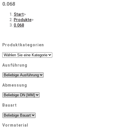
0.068
Start
>
Produkte
>
0.068
Produktkategorien
Ausführung
Abmessung
Bauart
Vormaterial