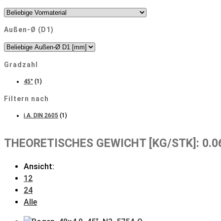
Außen-Ø (D1)
Gradzahl
45°
(1)
Filtern nach
i.A. DIN 2605
(1)
THEORETISCHES GEWICHT [KG/STK]: 0.0
Ansicht:
12
24
Alle