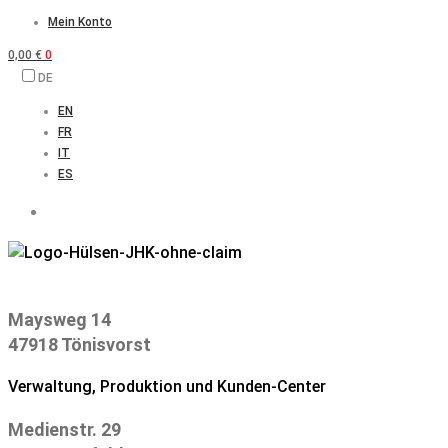
Zum
Mein Konto
Inhalt
0,00
€
0
springen
DE
EN
FR
IT
ES
Maysweg 14
47918 Tönisvorst
Verwaltung, Produktion und Kunden-Center
Medienstr. 29