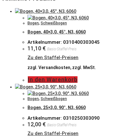
Bogen
,
Schweißbogen
Bogen, 40×3,0, 45°, N3, 6060
Artikelnummer: 0310400303045
11,10
€
Basis-Staffel-Preis
Zu den Staffel-Preisen
zzgl. Versandkosten, zzgl. MwSt.
In den Warenkorb
Bogen
,
Schweißbogen
Bogen, 25×3,0, 90°, N3, 6060
Artikelnummer: 0310250303090
12,00
€
Basis-Staffel-Preis
Zu den Staffel-Preisen