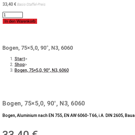
33,40
€
Basis-Staffel-Preis
Bogen,
75x5,0,
In den Warenkorb
90°,
N3,
6060
Menge
Bogen, 75×5,0, 90°, N3, 6060
Start
>
Shop
>
Bogen, 75×5,0, 90°, N3, 6060
Bogen, 75×5,0, 90°, N3, 6060
Bogen, Aluminium nach EN 755, EN AW 6060-T66, i.A. DIN 2605, Bauar