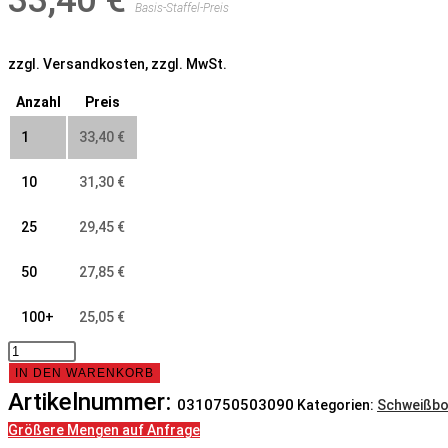
33,40
€
Basis-Staffel-Preis
zzgl. Versandkosten, zzgl. MwSt.
Anzahl
Preis
1
33,40
€
10
31,30
€
25
29,45
€
50
27,85
€
100+
25,05
€
Bogen,
75x5,0,
IN DEN WARENKORB
90°,
Artikelnummer:
0310750503090
Kategorien:
Schweißb
N3,
Größere Mengen auf Anfrage
6060