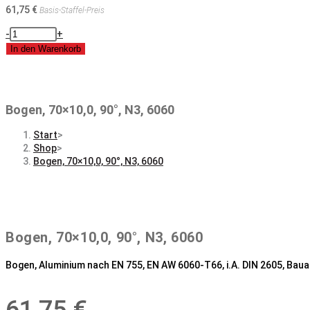
61,75
€
Basis-Staffel-Preis
Bogen,
-
+
70x10,0,
In den Warenkorb
90°,
N3,
6060
Menge
Bogen, 70×10,0, 90°, N3, 6060
Start
>
Shop
>
Bogen, 70×10,0, 90°, N3, 6060
Bogen, 70×10,0, 90°, N3, 6060
Bogen, Aluminium nach EN 755, EN AW 6060-T66, i.A. DIN 2605, Bauar