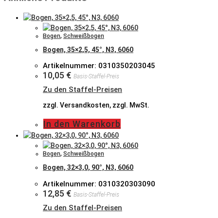
Bogen
,
Schweißbogen
Bogen, 35×2,5, 45°, N3, 6060
Artikelnummer: 0310350203045
10,05
€
Basis-Staffel-Preis
Zu den Staffel-Preisen
zzgl. Versandkosten, zzgl. MwSt.
In den Warenkorb
Bogen
,
Schweißbogen
Bogen, 32×3,0, 90°, N3, 6060
Artikelnummer: 0310320303090
12,85
€
Basis-Staffel-Preis
Zu den Staffel-Preisen