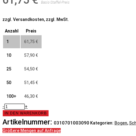
61,75
€
Basis-Staffel-Preis
zzgl. Versandkosten, zzgl. MwSt.
Anzahl
Preis
1
61,75
€
10
57,90
€
25
54,50
€
50
51,45
€
100+
46,30
€
Bogen,
-
+
70x10,0,
IN DEN WARENKORB
90°,
Artikelnummer:
0310701003090
Kategorien:
Bogen
,
Sc
N3,
Größere Mengen auf Anfrage
6060