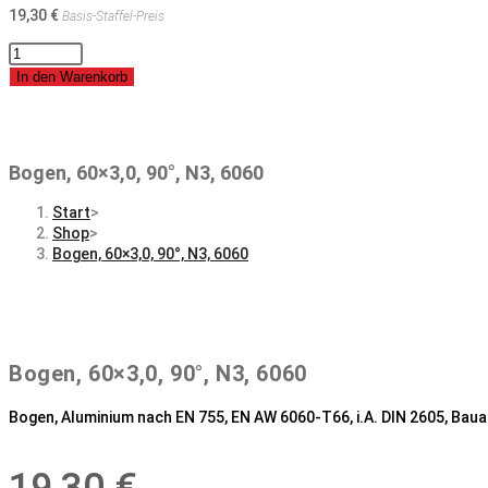
19,30
€
Basis-Staffel-Preis
Bogen,
60x3,0,
In den Warenkorb
90°,
N3,
6060
Menge
Bogen, 60×3,0, 90°, N3, 6060
Start
>
Shop
>
Bogen, 60×3,0, 90°, N3, 6060
Bogen, 60×3,0, 90°, N3, 6060
Bogen, Aluminium nach EN 755, EN AW 6060-T66, i.A. DIN 2605, Bauar