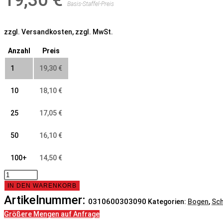
19,30
€
Basis-Staffel-Preis
zzgl. Versandkosten, zzgl. MwSt.
Anzahl
Preis
1
19,30
€
10
18,10
€
25
17,05
€
50
16,10
€
100+
14,50
€
Bogen,
60x3,0,
IN DEN WARENKORB
90°,
Artikelnummer:
0310600303090
Kategorien:
Bogen
,
Sc
N3,
Größere Mengen auf Anfrage
6060