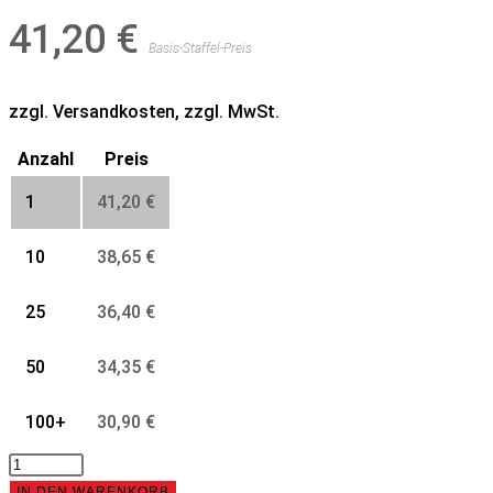
41,20
€
Basis-Staffel-Preis
zzgl. Versandkosten, zzgl. MwSt.
Anzahl
Preis
1
41,20
€
10
38,65
€
25
36,40
€
50
34,35
€
100+
30,90
€
Bogen,
100x3,0,
IN DEN WARENKORB