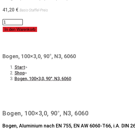
41,20
€
Basis-Staffel-Preis
Bogen,
100x3,0,
In den Warenkorb
90°,
N3,
6060
Bogen, 100×3,0, 90°, N3, 6060
Menge
Start
>
Shop
>
Bogen, 100×3,0, 90°, N3, 6060
Bogen, 100×3,0, 90°, N3, 6060
Bogen, Aluminium nach EN 755, EN AW 6060-T66, i.A. DIN 26