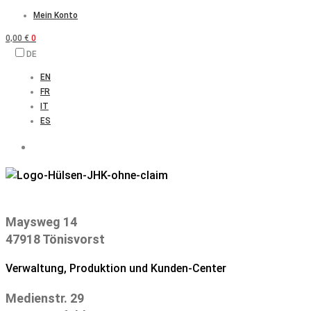
Zum
Mein Konto
Inhalt
0,00
€
0
springen
DE
EN
FR
IT
ES
Maysweg 14
47918 Tönisvorst
Verwaltung, Produktion und Kunden-Center
Medienstr. 29