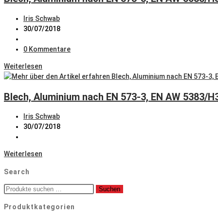
Beitrags-
Iris Schwab
Autor:
Beitrag
30/07/2018
veröffentlicht:
Beitrags-
Kategorie:
Beitrags-
0 Kommentare
Kommentare:
Blech,
Weiterlesen
Aluminium
nach
Blech, Aluminium nach EN 573-3, EN AW 5383/H3
EN
573-
Beitrags-
Iris Schwab
3,
Autor:
Beitrag
30/07/2018
EN
veröffentlicht:
Beitrags-
AW
Kategorie:
5083/H321,
Blech,
Weiterlesen
Schiffsbau,
Aluminium
nach
Search
nach
EN
EN
485
Suche
Suchen
573-
nach:
3,
Produktkategorien
EN