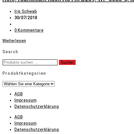
Beitrags-
Iris Schwab
Autor:
Beitrag
30/07/2018
veröffentlicht:
Beitrags-
Kategorie:
Beitrags-
0 Kommentare
Kommentare:
Rohr,
Weiterlesen
Aluminium
Search
nach
ASTM
Suche
Suchen
B209,
nach:
WP
Produktkategorien
5083-
0,
längsnahtgeschweißt,
AGB
nach
Impressum
ASTM
Datenschutzerklärung
B209
AGB
Impressum
Datenschutzerklärung