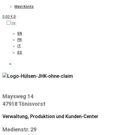
Zum
Mein Konto
Inhalt
0,00
€
0
springen
DE
EN
FR
IT
ES
Maysweg 14
47918 Tönisvorst
Verwaltung, Produktion und Kunden-Center
Medienstr. 29