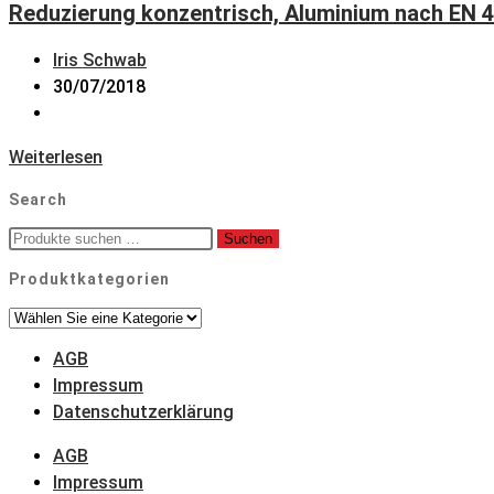
Reduzierung konzentrisch, Aluminium nach EN 4
Beitrags-
Iris Schwab
Autor:
Beitrag
30/07/2018
veröffentlicht:
Beitrags-
Kategorie:
Reduzierung
Weiterlesen
konzentrisch,
Search
Aluminium
nach
Suche
Suchen
nach:
EN
Produktkategorien
485,
EN
AW
AGB
5754-
Impressum
0/H112,
Datenschutzerklärung
geschweißt,
i.A.
AGB
DIN
Impressum