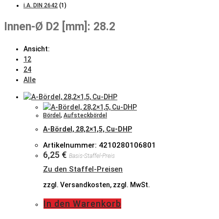
i.A. DIN 2642
(1)
Innen-Ø D2 [mm]: 28.2
Ansicht:
12
24
Alle
Bördel
,
Aufsteckbördel
A-Bördel, 28,2×1,5, Cu-DHP
Artikelnummer: 4210280106801
6,25
€
Basis-Staffel-Preis
Zu den Staffel-Preisen
zzgl. Versandkosten, zzgl. MwSt.
In den Warenkorb