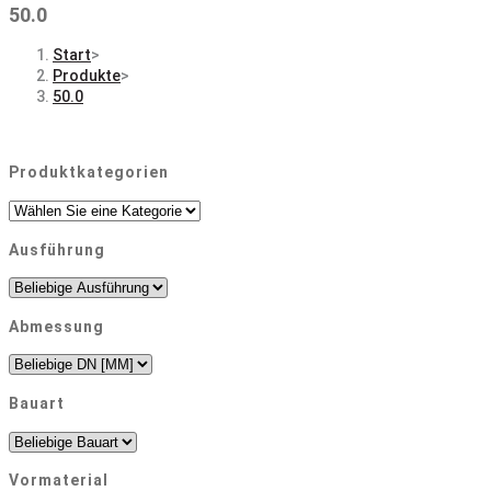
50.0
Start
>
Produkte
>
50.0
Produktkategorien
Ausführung
Abmessung
Bauart
Vormaterial