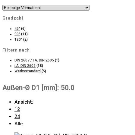
Gradzahl
45°
(6)
90°
(11)
180°
(2)
Filtern nach
DIN 2607 / i.A. DIN 2605
(1)
i.A. DIN 2605
(18)
Werksstandard
(5)
Außen-Ø D1 [mm]: 50.0
Ansicht:
12
24
Alle