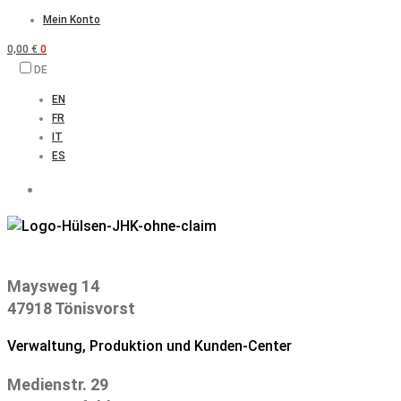
Zum
Mein Konto
Inhalt
0,00
€
0
springen
DE
EN
FR
IT
ES
Maysweg 14
47918 Tönisvorst
Verwaltung, Produktion und Kunden-Center
Medienstr. 29