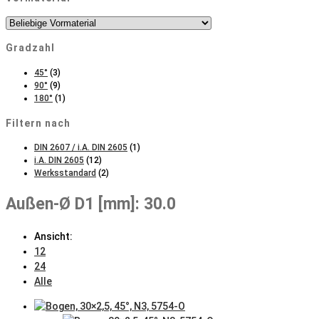
Gradzahl
45°
(3)
90°
(9)
180°
(1)
Filtern nach
DIN 2607 / i.A. DIN 2605
(1)
i.A. DIN 2605
(12)
Werksstandard
(2)
Außen-Ø D1 [mm]: 30.0
Ansicht:
12
24
Alle