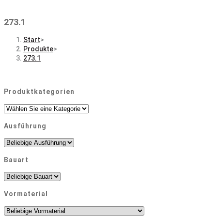
273.1
Start
>
Produkte
>
273.1
Produktkategorien
Ausführung
Bauart
Vormaterial