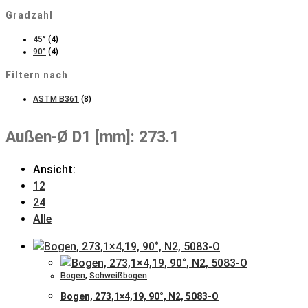
Gradzahl
45°
(4)
90°
(4)
Filtern nach
ASTM B361
(8)
Außen-Ø D1 [mm]: 273.1
Ansicht:
12
24
Alle
Bogen
,
Schweißbogen
Bogen, 273,1×4,19, 90°, N2, 5083-O