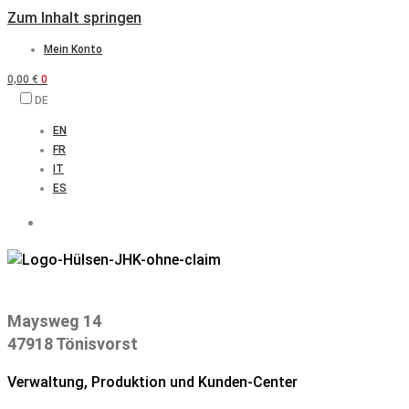
Zum Inhalt springen
Mein Konto
0,00
€
0
DE
EN
FR
IT
ES
Maysweg 14
47918 Tönisvorst
Verwaltung, Produktion und Kunden-Center