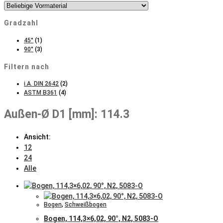
Gradzahl
45°
(1)
90°
(3)
Filtern nach
i.A. DIN 2642
(2)
ASTM B361
(4)
Außen-Ø D1 [mm]: 114.3
Ansicht:
12
24
Alle
Bogen
,
Schweißbogen
Bogen, 114,3×6,02, 90°, N2, 5083-O