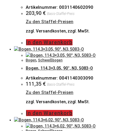
Artikelnummer: 0031140602090
203,90
€
Basis-Staffel-Preis
Zu den Staffel-Preisen
zzgl. Versandkosten, zzgl. MwSt.
In den Warenkorb
Bogen
,
Schweißbogen
Bogen, 114,3×3,05, 90°, N3, 5083-O
Artikelnummer: 0041140303090
111,35
€
Basis-Staffel-Preis
Zu den Staffel-Preisen
zzgl. Versandkosten, zzgl. MwSt.
In den Warenkorb
Bogen
,
Schweißbogen