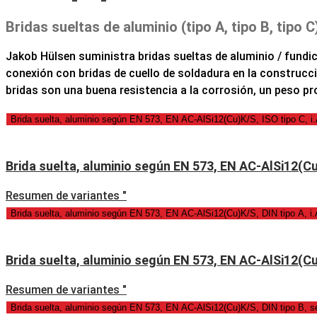
Bridas sueltas de aluminio (tipo A, tipo B, tipo C
Jakob Hülsen suministra bridas sueltas de aluminio / fundi
conexión con bridas de cuello de soldadura en la construcció
bridas son una buena resistencia a la corrosión, un peso p
Brida suelta, aluminio según EN 573, EN AC-AlSi12(Cu)K/S, ISO tipo C, i
Brida suelta, aluminio según EN 573, EN AC-AlSi12(Cu)
Resumen de variantes "
Brida suelta, aluminio según EN 573, EN AC-AlSi12(Cu)K/S, DIN tipo A, i
Brida suelta, aluminio según EN 573, EN AC-AlSi12(Cu)
Resumen de variantes "
Brida suelta, aluminio según EN 573, EN AC-AlSi12(Cu)K/S, DIN tipo B, 