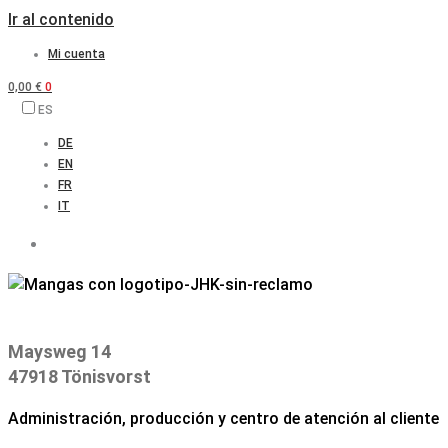
Ir al contenido
Mi cuenta
0,00
€
0
ES
DE
EN
FR
IT
Maysweg 14
47918 Tönisvorst
Administración, producción y centro de atención al cliente